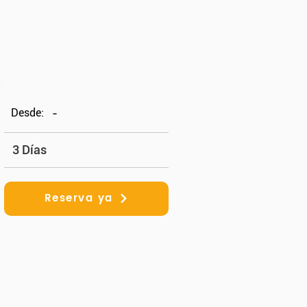
Desde:
-
3 Días
Reserva ya