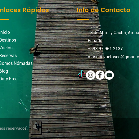
nlaces Rápidos
Info de Contacto
Inicio
13 de Abril y Cacha, Amba
Destinos
Ecuador
Vuelos
+593 97 961 2137
Reservas
masquevuelosec@gmail.
Somos Nómadas
Blog
Duty Free
hos reservados.